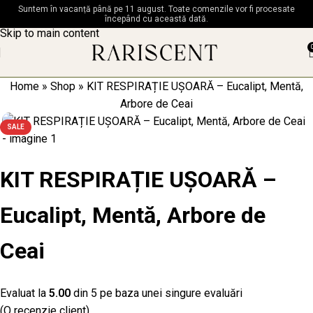
Suntem în vacanță până pe 11 august. Toate comenzile vor fi procesate
Skip to navigation
începând cu această dată.
Skip to main content
Home
»
Shop
»
KIT RESPIRAȚIE UȘOARĂ – Eucalipt, Mentă,
Arbore de Ceai
SALE
KIT RESPIRAȚIE UȘOARĂ –
Eucalipt, Mentă, Arbore de
Ceai
Evaluat la
5.00
din 5 pe baza unei singure evaluări
(O recenzie client)