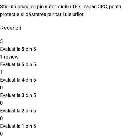
Sticluță brună cu picurător, sigiliu TE și capac CRC, pentru
protecție și păstrarea purității uleiurilor.
Recenzii
5
Evaluat la
5
din 5
1 review
Evaluat la
5
din 5
1
Evaluat la
4
din 5
0
Evaluat la
3
din 5
0
Evaluat la
2
din 5
0
Evaluat la
1
din 5
0