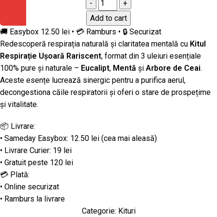
Add to cart
🚚 Easybox 12.50 lei • 💳 Ramburs • 🔒 Securizat
Redescoperă respirația naturală și claritatea mentală cu
Kitul
Respirație Ușoară Rariscent
, format din 3 uleiuri esențiale
100% pure și naturale –
Eucalipt
,
Mentă
și
Arbore de Ceai
.
Aceste esențe lucrează sinergic pentru a purifica aerul,
decongestiona căile respiratorii și oferi o stare de prospețime
și vitalitate.
📦 Livrare:
• Sameday Easybox: 12.50 lei (cea mai aleasă)
• Livrare Curier: 19 lei
• Gratuit peste 120 lei
💳 Plată:
• Online securizat
• Ramburs la livrare
Categorie:
Kituri